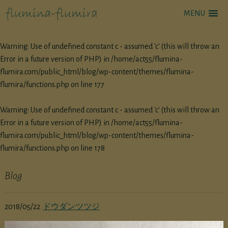
MENU
Warning
: Use of undefined constant c - assumed 'c' (this will throw an
Error in a future version of PHP) in
/home/act55/flumina-
flumira.com/public_html/blog/wp-content/themes/flumina-
flumira/functions.php
on line
177
Warning
: Use of undefined constant c - assumed 'c' (this will throw an
Error in a future version of PHP) in
/home/act55/flumina-
flumira.com/public_html/blog/wp-content/themes/flumina-
flumira/functions.php
on line
178
Blog
2018/05/22
ドウダンツツジ